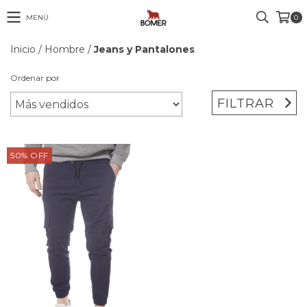
MENÚ
0
Inicio
/
Hombre
/
Jeans y Pantalones
Ordenar por
FILTRAR
50
%
OFF